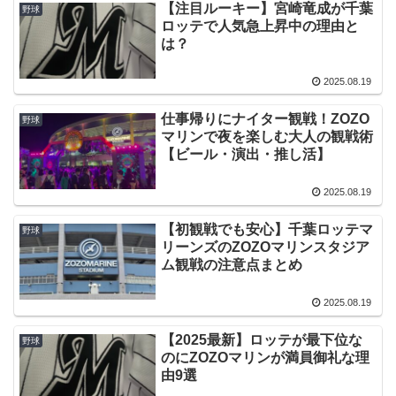
【注目ルーキー】宮崎竜成が千葉
野球
ロッテで人気急上昇中の理由と
は？
2025.08.19
仕事帰りにナイター観戦！ZOZO
野球
マリンで夜を楽しむ大人の観戦術
【ビール・演出・推し活】
2025.08.19
【初観戦でも安心】千葉ロッテマ
野球
リーンズのZOZOマリンスタジア
ム観戦の注意点まとめ
2025.08.19
【2025最新】ロッテが最下位な
野球
のにZOZOマリンが満員御礼な理
由9選