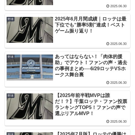
2025.06.30
2025年6月月間成績｜ロッテは最
野球
下位でも“勝率5割”達成！ベスト
ゲーム振り返り！
2025.06.30
あってはならない！「肉体的援
野球
助」でアウト！ファンの声・過去
の事例まとめ──6/29ロッテVSホ
ークス舞台裏
2025.06.30
【2025年前半戦MVPは誰
野球
だ！？】千葉ロッテ・ファン投票
ランキングTOP5！ファンの声で
選ぶリアルMVP！
2025.06.30
【2025年7月版】ロッテの優勝は
野球